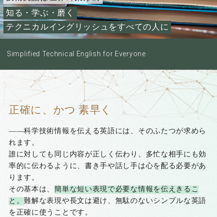
知る・学ぶ・磨く
テクニカルイングリッシュをすべての人に
Simplified Technical English for Everyone
正確に、かつ 素早く
――科学技術情報を伝える英語には、そのふたつが求めら
れます。
誰に対しても同じ内容が正しく伝わり、多忙な相手にも効
率的に伝わるように、書き手や話し手は心を配る必要があ
ります。
その基本は、
簡単な短い表現で必要な情報を伝えきるこ
と。
難解な表現や長文は避け、無駄のないシンプルな英語
を正確に使うことです。