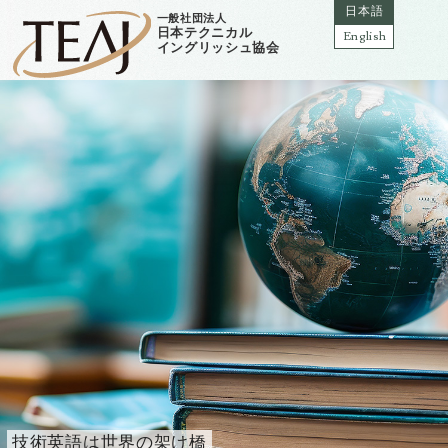
日本語
一般社団法人
日本テクニカル
English
イングリッシュ協会
技術英語は世界の架け橋